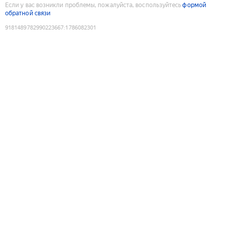
Если у вас возникли проблемы, пожалуйста, воспользуйтесь
формой
обратной связи
9181489782990223667
:
1786082301