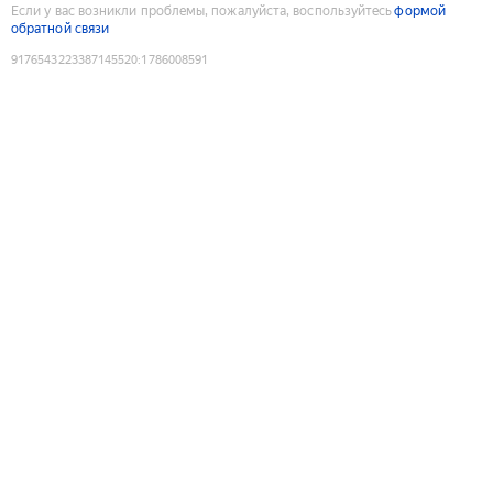
Если у вас возникли проблемы, пожалуйста, воспользуйтесь
формой
обратной связи
9176543223387145520
:
1786008591