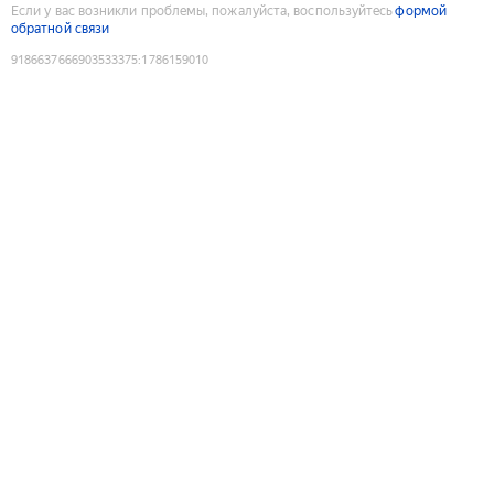
Если у вас возникли проблемы, пожалуйста, воспользуйтесь
формой
обратной связи
9186637666903533375
:
1786159010