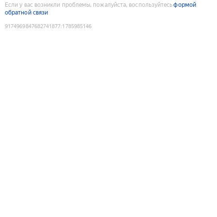
Если у вас возникли проблемы, пожалуйста, воспользуйтесь
формой
обратной связи
9174969847682741877
:
1785985146