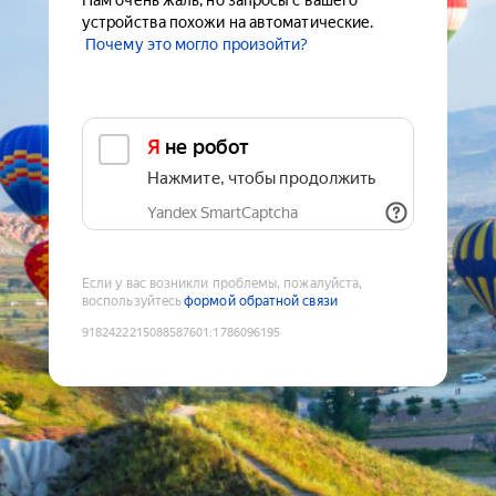
Нам очень жаль, но запросы с вашего
устройства похожи на автоматические.
Почему это могло произойти?
Я не робот
Нажмите, чтобы продолжить
Yandex SmartCaptcha
Если у вас возникли проблемы, пожалуйста,
воспользуйтесь
формой обратной связи
9182422215088587601
:
1786096195