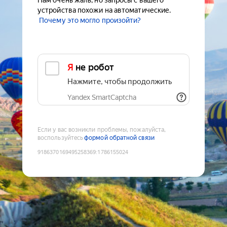
Нам очень жаль, но запросы с вашего
устройства похожи на автоматические.
Почему это могло произойти?
Я не робот
Нажмите, чтобы продолжить
Yandex SmartCaptcha
Если у вас возникли проблемы, пожалуйста,
воспользуйтесь
формой обратной связи
9186370169495258369
:
1786155024