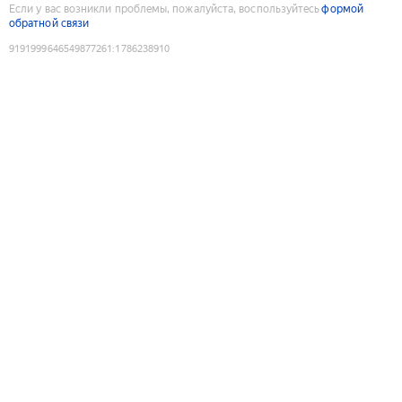
Если у вас возникли проблемы, пожалуйста, воспользуйтесь
формой
обратной связи
9191999646549877261
:
1786238910