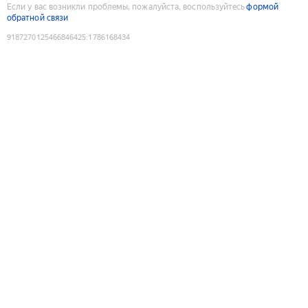
Если у вас возникли проблемы, пожалуйста, воспользуйтесь
формой
обратной связи
9187270125466846425
:
1786168434