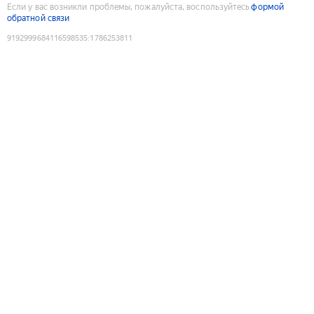
Если у вас возникли проблемы, пожалуйста, воспользуйтесь
формой
обратной связи
9192999684116598535
:
1786253811