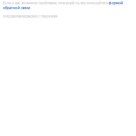
Если у вас возникли проблемы, пожалуйста, воспользуйтесь
формой
обратной связи
9192280098382962655
:
1786243089