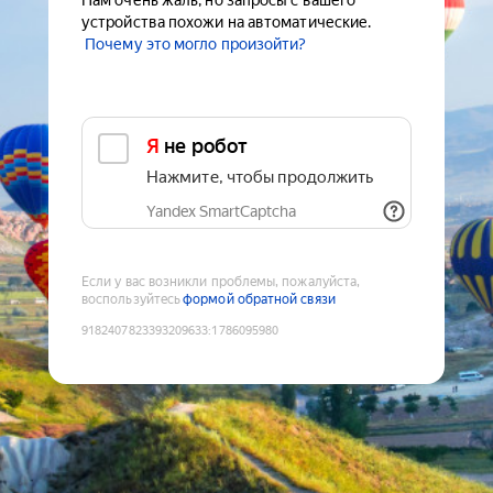
Нам очень жаль, но запросы с вашего
устройства похожи на автоматические.
Почему это могло произойти?
Я не робот
Нажмите, чтобы продолжить
Yandex SmartCaptcha
Если у вас возникли проблемы, пожалуйста,
воспользуйтесь
формой обратной связи
9182407823393209633
:
1786095980