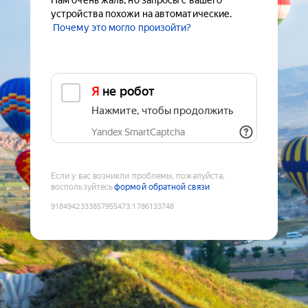
Нам очень жаль, но запросы с вашего
устройства похожи на автоматические.
Почему это могло произойти?
Я не робот
Нажмите, чтобы продолжить
Yandex SmartCaptcha
Если у вас возникли проблемы, пожалуйста,
воспользуйтесь
формой обратной связи
9184942333857955473
:
1786133748