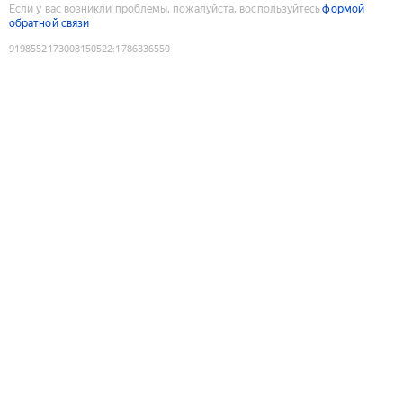
Если у вас возникли проблемы, пожалуйста, воспользуйтесь
формой
обратной связи
9198552173008150522
:
1786336550