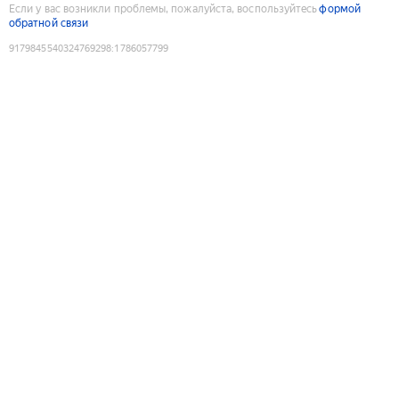
Если у вас возникли проблемы, пожалуйста, воспользуйтесь
формой
обратной связи
9179845540324769298
:
1786057799