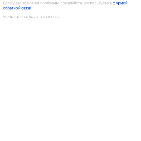
Если у вас возникли проблемы, пожалуйста, воспользуйтесь
формой
обратной связи
9178485493566747706
:
1786037533