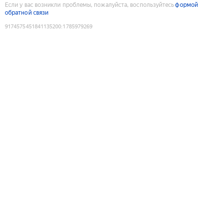
Если у вас возникли проблемы, пожалуйста, воспользуйтесь
формой
обратной связи
9174575451841135200
:
1785979269