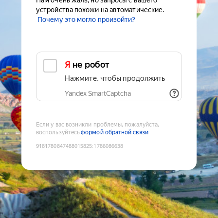
Нам очень жаль, но запросы с вашего
устройства похожи на автоматические.
Почему это могло произойти?
Я не робот
Нажмите, чтобы продолжить
Yandex SmartCaptcha
Если у вас возникли проблемы, пожалуйста,
воспользуйтесь
формой обратной связи
9181780847488015825
:
1786086638