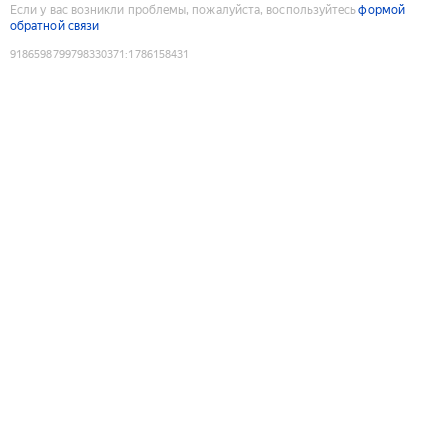
Если у вас возникли проблемы, пожалуйста, воспользуйтесь
формой
обратной связи
9186598799798330371
:
1786158431