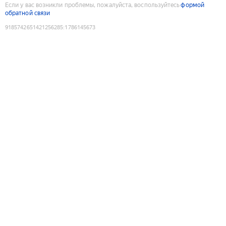
Если у вас возникли проблемы, пожалуйста, воспользуйтесь
формой
обратной связи
9185742651421256285
:
1786145673