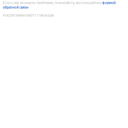
Если у вас возникли проблемы, пожалуйста, воспользуйтесь
формой
обратной связи
9192293348493168077
:
1786243286