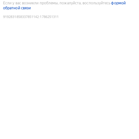
Если у вас возникли проблемы, пожалуйста, воспользуйтесь
формой
обратной связи
9192831858337851142
:
1786251311