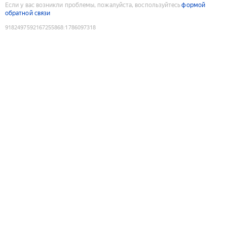
Если у вас возникли проблемы, пожалуйста, воспользуйтесь
формой
обратной связи
9182497592167255868
:
1786097318