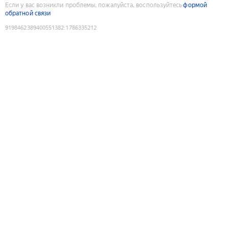
Если у вас возникли проблемы, пожалуйста, воспользуйтесь
формой
обратной связи
9198462389400551382
:
1786335212