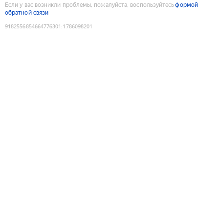
Если у вас возникли проблемы, пожалуйста, воспользуйтесь
формой
обратной связи
9182556854664776301
:
1786098201