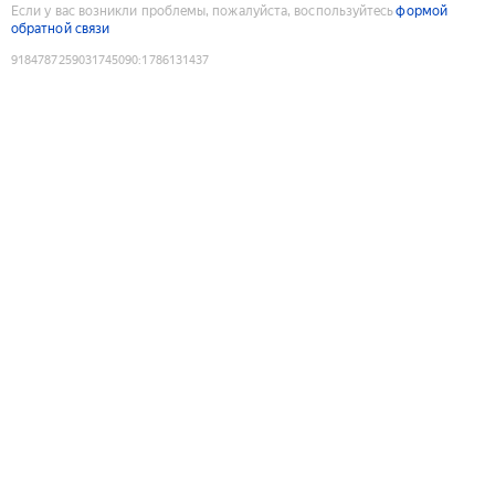
Если у вас возникли проблемы, пожалуйста, воспользуйтесь
формой
обратной связи
9184787259031745090
:
1786131437