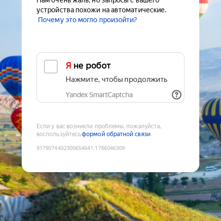
Нам очень жаль, но запросы с вашего
устройства похожи на автоматические.
Почему это могло произойти?
Я не робот
Нажмите, чтобы продолжить
Yandex SmartCaptcha
Если у вас возникли проблемы, пожалуйста,
воспользуйтесь
формой обратной связи
9179074402300654641
:
1786046309