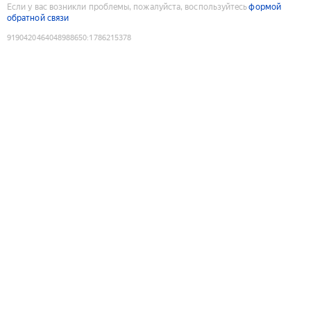
Если у вас возникли проблемы, пожалуйста, воспользуйтесь
формой
обратной связи
9190420464048988650
:
1786215378