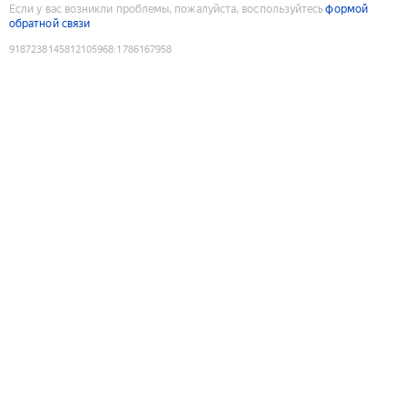
Если у вас возникли проблемы, пожалуйста, воспользуйтесь
формой
обратной связи
9187238145812105968
:
1786167958