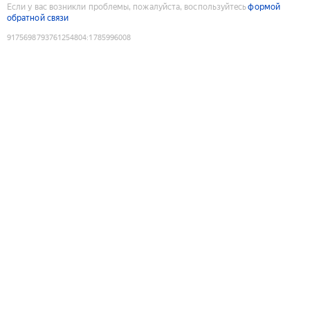
Если у вас возникли проблемы, пожалуйста, воспользуйтесь
формой
обратной связи
9175698793761254804
:
1785996008