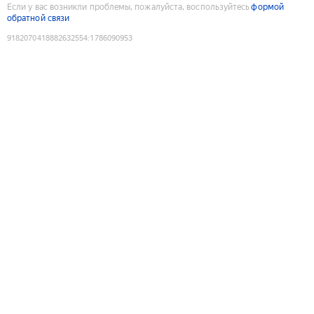
Если у вас возникли проблемы, пожалуйста, воспользуйтесь
формой
обратной связи
9182070418882632554
:
1786090953