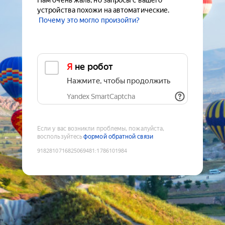
Нам очень жаль, но запросы с вашего
устройства похожи на автоматические.
Почему это могло произойти?
Я не робот
Нажмите, чтобы продолжить
Yandex SmartCaptcha
Если у вас возникли проблемы, пожалуйста,
воспользуйтесь
формой обратной связи
9182810716825069481
:
1786101984