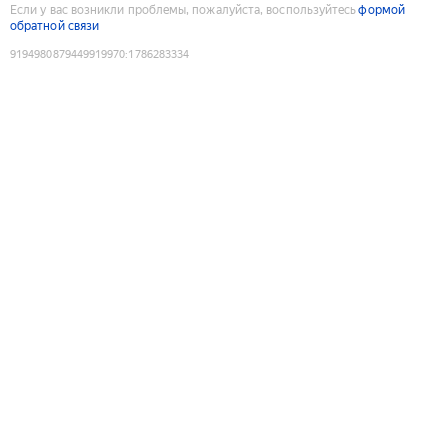
Если у вас возникли проблемы, пожалуйста, воспользуйтесь
формой
обратной связи
9194980879449919970
:
1786283334