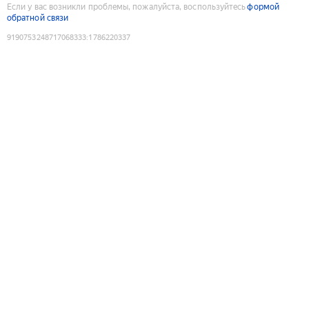
Если у вас возникли проблемы, пожалуйста, воспользуйтесь
формой
обратной связи
9190753248717068333
:
1786220337