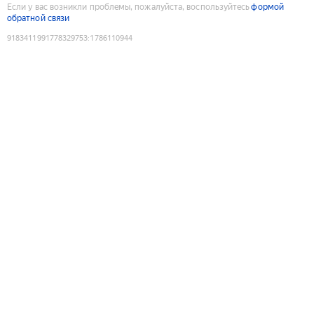
Если у вас возникли проблемы, пожалуйста, воспользуйтесь
формой
обратной связи
9183411991778329753
:
1786110944