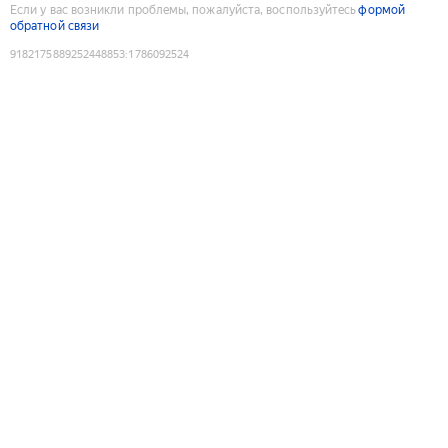
Если у вас возникли проблемы, пожалуйста, воспользуйтесь
формой
обратной связи
9182175889252448853
:
1786092524