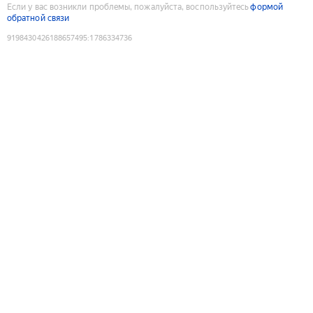
Если у вас возникли проблемы, пожалуйста, воспользуйтесь
формой
обратной связи
9198430426188657495
:
1786334736