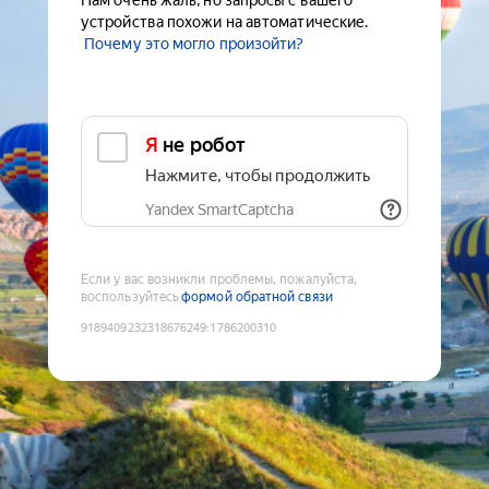
Нам очень жаль, но запросы с вашего
устройства похожи на автоматические.
Почему это могло произойти?
Я не робот
Нажмите, чтобы продолжить
Yandex SmartCaptcha
Если у вас возникли проблемы, пожалуйста,
воспользуйтесь
формой обратной связи
9189409232318676249
:
1786200310