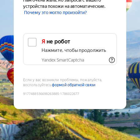
Нам очень жаль, но запросы с вашего
устройства похожи на автоматические.
Почему это могло произойти?
Я не робот
Нажмите, чтобы продолжить
Yandex SmartCaptcha
Если у вас возникли проблемы, пожалуйста,
воспользуйтесь
формой обратной связи
9177488536698263885
:
1786022677