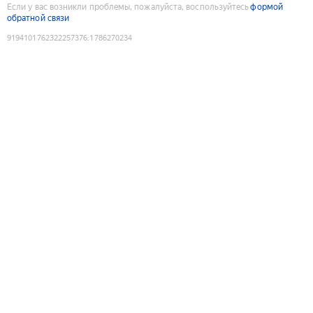
Если у вас возникли проблемы, пожалуйста, воспользуйтесь
формой
обратной связи
9194101762322257376
:
1786270234