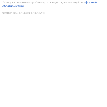
Если у вас возникли проблемы, пожалуйста, воспользуйтесь
формой
обратной связи
9191834406340196080
:
1786236447