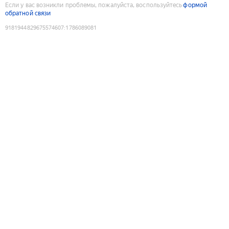
Если у вас возникли проблемы, пожалуйста, воспользуйтесь
формой
обратной связи
9181944829675574607
:
1786089081