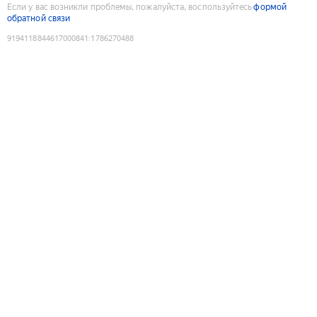
Если у вас возникли проблемы, пожалуйста, воспользуйтесь
формой
обратной связи
9194118844617000841
:
1786270488