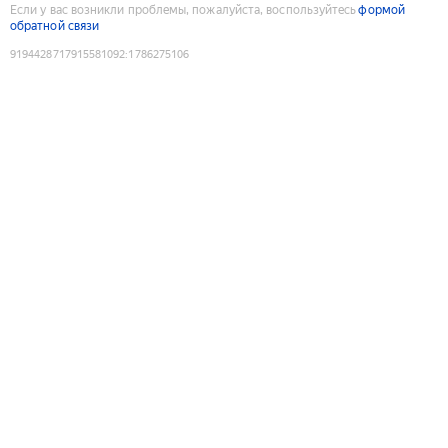
Если у вас возникли проблемы, пожалуйста, воспользуйтесь
формой
обратной связи
9194428717915581092
:
1786275106