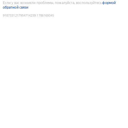
Если у вас возникли проблемы, пожалуйста, воспользуйтесь
формой
обратной связи
9187331217954714239
:
1786169345