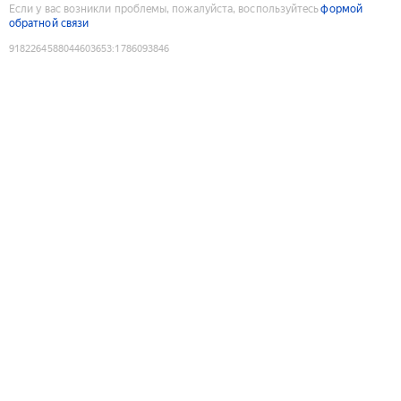
Если у вас возникли проблемы, пожалуйста, воспользуйтесь
формой
обратной связи
9182264588044603653
:
1786093846