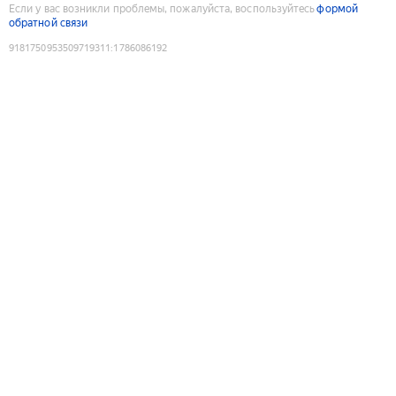
Если у вас возникли проблемы, пожалуйста, воспользуйтесь
формой
обратной связи
9181750953509719311
:
1786086192