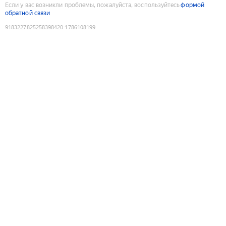
Если у вас возникли проблемы, пожалуйста, воспользуйтесь
формой
обратной связи
9183227825258398420
:
1786108199