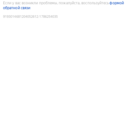
Если у вас возникли проблемы, пожалуйста, воспользуйтесь
формой
обратной связи
9193014681204052612
:
1786254035