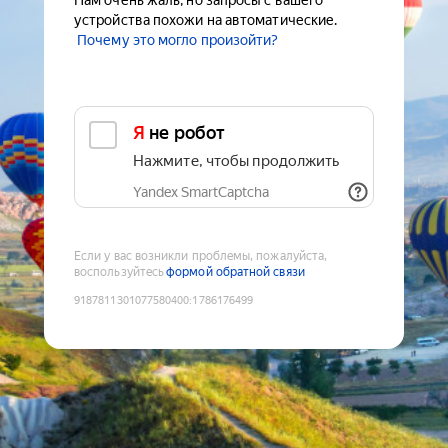
Нам очень жаль, но запросы с вашего
устройства похожи на автоматические.
Почему это могло произойти?
Я не робот
Нажмите, чтобы продолжить
Yandex SmartCaptcha
Если у вас возникли проблемы, пожалуйста,
воспользуйтесь
формой обратной связи
9187811301077580400
:
1786176499