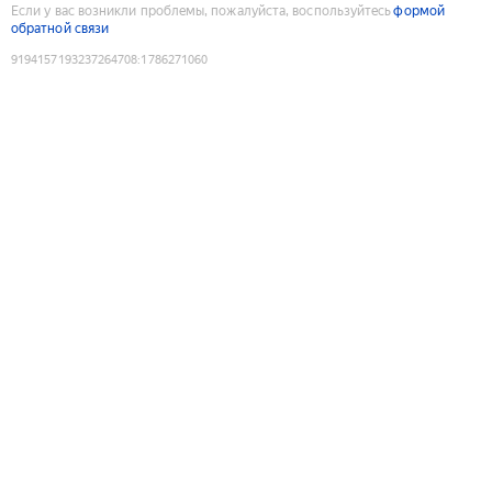
Если у вас возникли проблемы, пожалуйста, воспользуйтесь
формой
обратной связи
9194157193237264708
:
1786271060